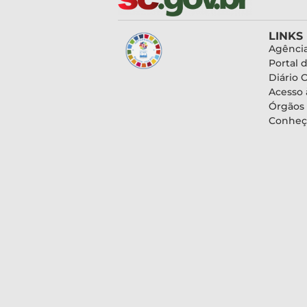
LINKS
Agência
Portal 
Diário O
Acesso 
Órgãos
Conheç