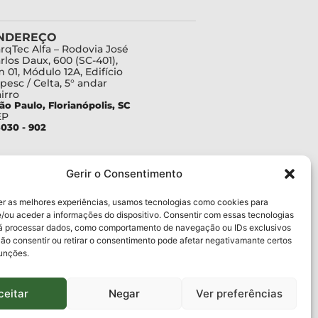
NDEREÇO
rqTec Alfa – Rodovia José
rlos Daux, 600 (SC-401),
 01, Módulo 12A, Edifício
pesc / Celta, 5° andar
irro
ão Paulo, Florianópolis, SC
EP
030 - 902
Gerir o Consentimento
er as melhores experiências, usamos tecnologias como cookies para
/ou aceder a informações do dispositivo. Consentir com essas tecnologias
rá processar dados, como comportamento de navegação ou IDs exclusivos
Não consentir ou retirar o consentimento pode afetar negativamante certos
funções.
ceitar
Negar
Ver preferências