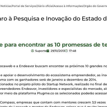
 Notícias
Portal de Serviços
Diário oficial
Acesso à Informações
Orgão do Govern
o à Pesquisa e Inovação do Estado d
para encontrar as 10 promessas de te
Suporte
29/10/2013
17:48
ocaweb e a Endeavor buscam encontrar os próximos 10 grandes no
s e apoiar o desenvolvimento do ecossistema empreendedor, as ins
ama com os ganhadores será de janeiro a dezembro de 2014.
cionados no projeto piloto do Startup Network, realizado no final de 
reendedores Endeavor, investidores e especialistas do mercado, 
or meio da plataforma Plugme.co os selecionados poderão acessar 
e Compass, empresas que contam com mentores crescem 3,5 vezes
sidente da Locaweb e mentor da Endeavor, coloca que é muito impor