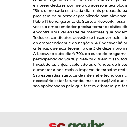
empreendedores por meio do acesso a tecnologia
“Sim, o mercado está cada dia mais preparado p
precisam de suporte especializado para alavancar
Pablo Ribeiro, gerente do Startup Network, ress
vezes o empreendedor precisa tomar decisões dif
encontra uma variedade de mentores que podem aju
Todos os candidatos deverão se inscrever pelo si
do empreendedor e do negócio. A Endeavor irá an
critérios, que acontecerá no dia 3 de dezembro 
A Locaweb subsidiará 70% do custo do programa
participando do Startup Network. Além disso, tod
Investidores anjos, aceleradoras e fundos de in
aumentar ainda mais o impacto do trabalho reali
São esperadas startups de internet e tecnologia
necessário estar faturando, mas é desejável qu
são apaixonados pelo que fazem e ‘botam pra faze