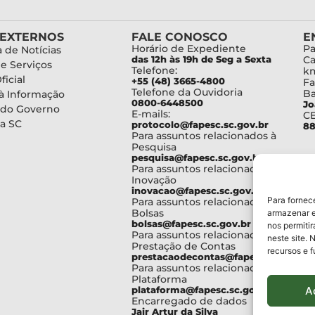
 EXTERNOS
FALE CONOSCO
E
Horário de Expediente
Pa
 de Notícias
das 12h às 19h de Seg a Sexta
Ca
de Serviços
Telefone:
km
ficial
+55 (48) 3665-4800
Fa
Telefone da Ouvidoria
Ba
à Informação
0800-6448500
Jo
 do Governo
E-mails:
C
a SC
protocolo@fapesc.sc.gov.br
88
Para assuntos relacionados à
Pesquisa
pesquisa@fapesc.sc.gov.br
Para assuntos relacionados à
Inovação
inovacao@fapesc.sc.gov.br
Para fornec
Para assuntos relacionados à
Bolsas
armazenar e
bolsas@fapesc.sc.gov.br
nos permiti
Para assuntos relacionados à
neste site. 
Prestação de Contas
recursos e 
prestacaodecontas@fapesc.sc.gov.br
Para assuntos relacionados à
Plataforma
A
plataforma@fapesc.sc.gov.br
Encarregado de dados
Jair Artur da Silva