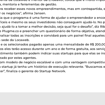
, mentoria e ferramentas de gestão.
ara receber esses novos empreendimentos, mas em contrapartida,
 os negócios”, afirma Jansen.
alta que o programa é uma forma de ajudar o empreendedor a enco
íceis e mesmo os seus investidores não conseguem ajudá-lo. No pr
dá-lo a tomar a melhor decisão, seja qual for o desafio”, diz Rib
te Plugme.co e preencher um questionário de forma objetiva, atende
alisar todas as inscrições e convidará para um painel final aquel
na sede da Locaweb.
 e os selecionados pagarão apenas uma mensalidade de R$ 200,00
os eles terão acesso durante um ano e de forma gratuita, aos servi
vestimento também podem indicar suas startups para que elas se in
zado por estes agentes.
 com modelo de negócio escalável e com uma vantagem competitiva 
e a startup já tenha um histórico de execução relevante. “Buscam
r”, finaliza o gerente do Startup Network.