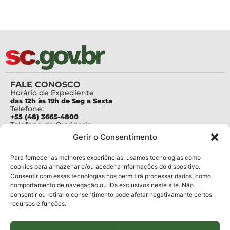
FALE CONOSCO
Horário de Expediente
das 12h às 19h de Seg a Sexta
Telefone:
+55 (48) 3665-4800
Telefone da Ouvidoria
0800-6448500
Gerir o Consentimento
E-mails:
protocolo@fapesc.sc.gov.br
Para assuntos relacionados à Pesquisa
Para fornecer as melhores experiências, usamos tecnologias como
pesquisa@fapesc.sc.gov.br
cookies para armazenar e/ou aceder a informações do dispositivo.
Para assuntos relacionados à Inovação
Consentir com essas tecnologias nos permitirá processar dados, como
inovacao@fapesc.sc.gov.br
comportamento de navegação ou IDs exclusivos neste site. Não
Para assuntos relacionados à Bolsas
consentir ou retirar o consentimento pode afetar negativamante certos
bolsas@fapesc.sc.gov.br
recursos e funções.
Para assuntos relacionados à Prestação de Contas
prestacaodecontas@fapesc.sc.gov.br
Para assuntos relacionados à Plataforma
plataforma@fapesc.sc.gov.br