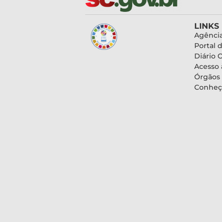
LINKS
Agência
Portal 
Diário O
Acesso 
Órgãos
Conheç