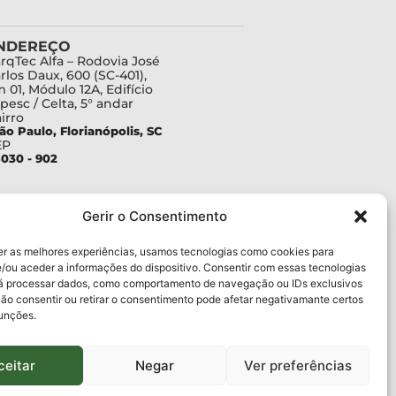
NDEREÇO
rqTec Alfa – Rodovia José
rlos Daux, 600 (SC-401),
 01, Módulo 12A, Edifício
pesc / Celta, 5° andar
irro
ão Paulo, Florianópolis, SC
EP
030 - 902
Gerir o Consentimento
er as melhores experiências, usamos tecnologias como cookies para
/ou aceder a informações do dispositivo. Consentir com essas tecnologias
rá processar dados, como comportamento de navegação ou IDs exclusivos
Não consentir ou retirar o consentimento pode afetar negativamante certos
funções.
ceitar
Negar
Ver preferências