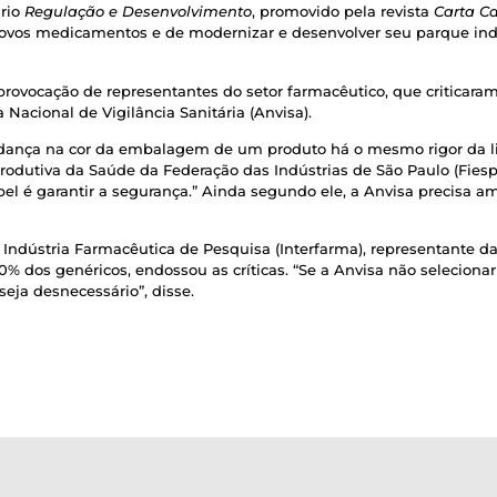
ário
Regulação e Desenvolvimento
, promovido pela revista
Carta Ca
novos medicamentos e de modernizar e desenvolver seu parque ind
provocação de representantes do setor farmacêutico, que criticara
Nacional de Vigilância Sanitária (Anvisa).
udança na cor da embalagem de um produto há o mesmo rigor da l
dutiva da Saúde da Federação das Indústrias de São Paulo (Fiesp)
el é garantir a segurança.” Ainda segundo ele, a Anvisa precisa amp
da Indústria Farmacêutica de Pesquisa (Interfarma), representante
 dos genéricos, endossou as críticas. “Se a Anvisa não selecionar 
eja desnecessário”, disse.