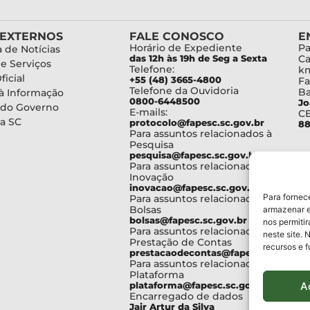
 EXTERNOS
FALE CONOSCO
E
Horário de Expediente
Pa
 de Notícias
das 12h às 19h de Seg a Sexta
Ca
de Serviços
Telefone:
km
ficial
+55 (48) 3665-4800
Fa
Telefone da Ouvidoria
Ba
à Informação
0800-6448500
Jo
 do Governo
E-mails:
C
a SC
protocolo@fapesc.sc.gov.br
88
Para assuntos relacionados à
Pesquisa
pesquisa@fapesc.sc.gov.br
Para assuntos relacionados à
Inovação
inovacao@fapesc.sc.gov.br
Para fornec
Para assuntos relacionados à
Bolsas
armazenar e
bolsas@fapesc.sc.gov.br
nos permiti
Para assuntos relacionados à
neste site. 
Prestação de Contas
recursos e 
prestacaodecontas@fapesc.sc.gov.br
Para assuntos relacionados à
Plataforma
A
plataforma@fapesc.sc.gov.br
Encarregado de dados
Jair Artur da Silva