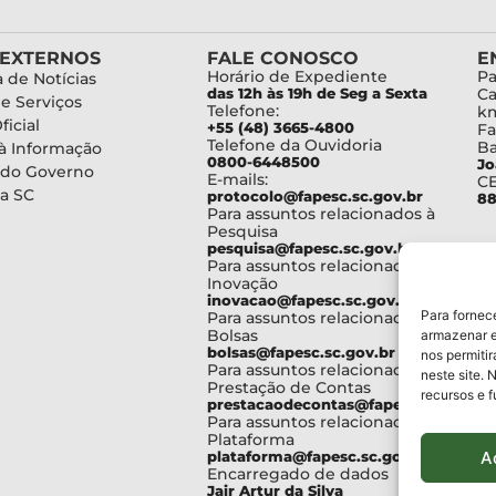
 EXTERNOS
FALE CONOSCO
E
Horário de Expediente
Pa
 de Notícias
das 12h às 19h de Seg a Sexta
Ca
de Serviços
Telefone:
km
ficial
+55 (48) 3665-4800
Fa
Telefone da Ouvidoria
Ba
à Informação
0800-6448500
Jo
 do Governo
E-mails:
C
a SC
protocolo@fapesc.sc.gov.br
88
Para assuntos relacionados à
Pesquisa
pesquisa@fapesc.sc.gov.br
Para assuntos relacionados à
Inovação
inovacao@fapesc.sc.gov.br
Para fornec
Para assuntos relacionados à
Bolsas
armazenar e
bolsas@fapesc.sc.gov.br
nos permiti
Para assuntos relacionados à
neste site. 
Prestação de Contas
recursos e 
prestacaodecontas@fapesc.sc.gov.br
Para assuntos relacionados à
Plataforma
A
plataforma@fapesc.sc.gov.br
Encarregado de dados
Jair Artur da Silva