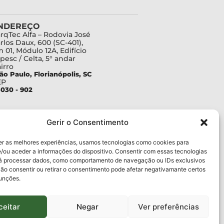
NDEREÇO
rqTec Alfa – Rodovia José
rlos Daux, 600 (SC-401),
 01, Módulo 12A, Edifício
pesc / Celta, 5° andar
irro
ão Paulo, Florianópolis, SC
EP
030 - 902
Gerir o Consentimento
er as melhores experiências, usamos tecnologias como cookies para
/ou aceder a informações do dispositivo. Consentir com essas tecnologias
rá processar dados, como comportamento de navegação ou IDs exclusivos
Não consentir ou retirar o consentimento pode afetar negativamante certos
funções.
ceitar
Negar
Ver preferências