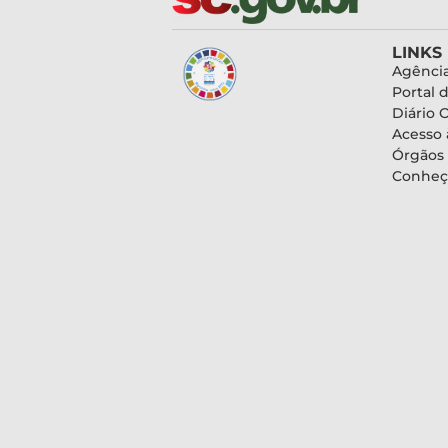
LINKS
Agência
Portal 
Diário O
Acesso 
Órgãos
Conheç